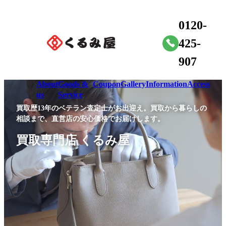
0120-
425-
907
About
Goods &
Coupon
Gallery
Information
Access
us
Service
買取歴13年のベテラン査定士がお出迎え。買取から暮らしの
相談まで、直営店の安心価格でお届けします。
買取専門店 くるみ屋