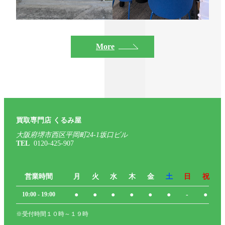
More
買取専門店 くるみ屋
大阪府堺市西区平岡町24-1坂口ビル
TEL
0120-425-907
営業時間
月
火
水
木
金
土
日
祝
10:00 - 19:00
●
●
●
●
●
●
-
●
※受付時間１０時～１９時